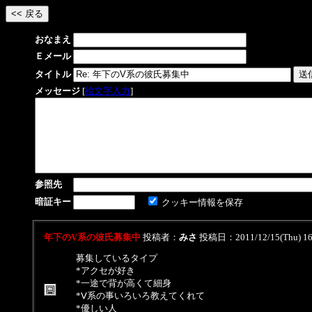
おなまえ
Ｅメール
タイトル
メッセージ
[
絵文字入力
]
参照先
暗証キー
クッキー情報を保存
年下のV系の彼氏募集中
投稿者：
みさ
投稿日：2011/12/15(Thu) 1
募集しているタイプ
*アクセが好き
*一途で背が高くて細身
*Ⅴ系の事いろいろ教えてくれて
*優しい人