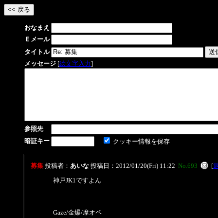
おなまえ
Ｅメール
タイトル
メッセージ
[
絵文字入力
]
参照先
暗証キー
クッキー情報を保存
募集
投稿者：
あいな
投稿日：2012/01/20(Fri) 11:22
No.693
[
神戸JK1ですよん
Gaze/金爆/摩オペ