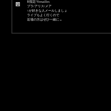
R指定/Versailles
プラ/アリス/メア
↑が好きな人メールしましょ
ライブもよく行くので
近場の方はぜひ一緒に←