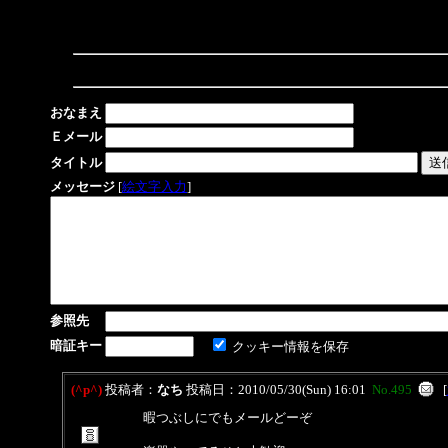
おなまえ
Ｅメール
タイトル
メッセージ
[
絵文字入力
]
参照先
暗証キー
クッキー情報を保存
(^p^)
投稿者：
なち
投稿日：2010/05/30(Sun) 16:01
No.495
[
暇つぶしにでもメールどーぞ