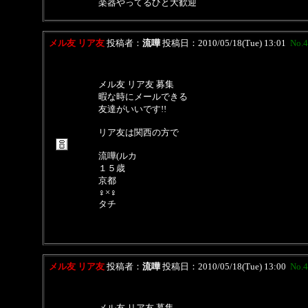
楽器やってるひと大歓迎
メル友 リア友
投稿者：
流嘩
投稿日：2010/05/18(Tue) 13:01
No.
メル友 リア友 募集
暇な時にメールできる
友達がいいです!!
リア友は関西の方で
流嘩(ルカ
１５歳
京都
♀×♀
タチ
メル友 リア友
投稿者：
流嘩
投稿日：2010/05/18(Tue) 13:00
No.
メル友 リア友 募集