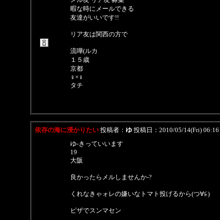
暇な時にメールできる
友達がいいです!!
リア友は関西の方で
流嘩(ルカ
１５歳
京都
♀×♀
タチ
依存の海に浸かりたい
投稿者：
ゆ
投稿日：2010/05/14(Fri) 06:1
ゆ-きっていいます
19
大阪
良かったらメルしませんか-?
くれなきゃォレの嫌いなトマト投げるから(つ∀≦)
ピザでスンマセン