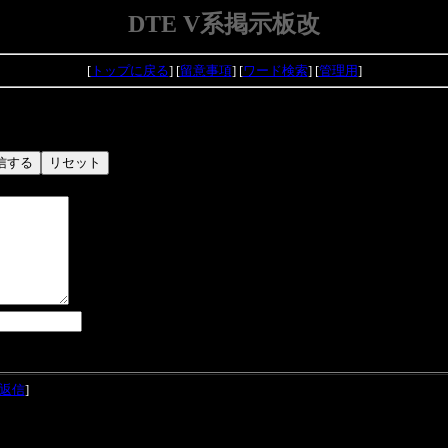
DTE V系掲示板改
[
トップに戻る
] [
留意事項
] [
ワード検索
] [
管理用
]
返信
]