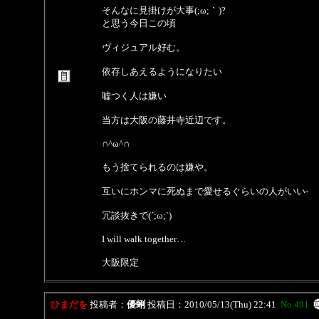
そんなに見掛けが大事(;ω;｀)?
と思う今日この頃
ヴィジュアル好む。
依存しあえるようになりたい
嘘つく人は嫌い
当方は大阪の藤井寺近辺です。
∩^ω^∩
もう捨てられるのは嫌や。
互いにホンマに死ぬまで愛せるぐらいの人がいい-
冗談抜きで(´;ω;`)
I will walk together…
大阪限定
ひまだを
投稿者：
優蜊
投稿日：2010/05/13(Thu) 22:41
No.491